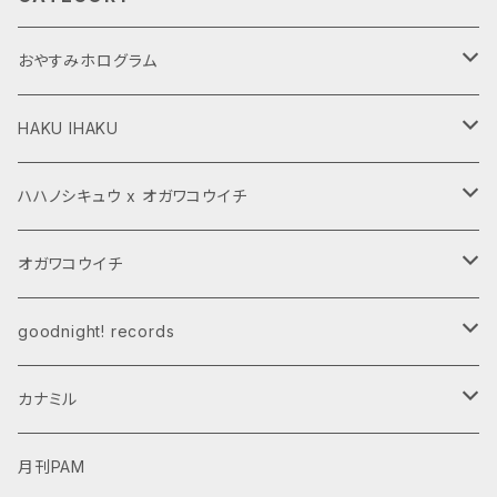
おやすみホログラム
CD,LP
HAKU IHAKU
グッズ
グッズ
ハハノシキュウ x オガワコウイチ
ダウンロード商品
CD,LP
グッズ
オガワコウイチ
受注商品
ダウンロード商品
CD,LP
CD,LP
goodnight! records
ダウンロード商品
グッズ
カナミル
受注商品
デジタルデータ
月刊PAM