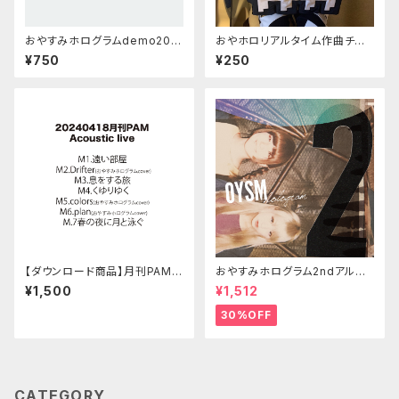
おやすみホログラムdemo202
おやホロリアルタイム作曲チャ
3/「淡いダンス」「私」「mysong.
レンジデモ「シンメトリー」ogaw
¥750
¥250
wav」
a ver.
【ダウンロード商品】月刊PAM A
おやすみホログラム2ndアルバ
cousstic Live 20240418
ム「2」
¥1,500
¥1,512
30%OFF
CATEGORY