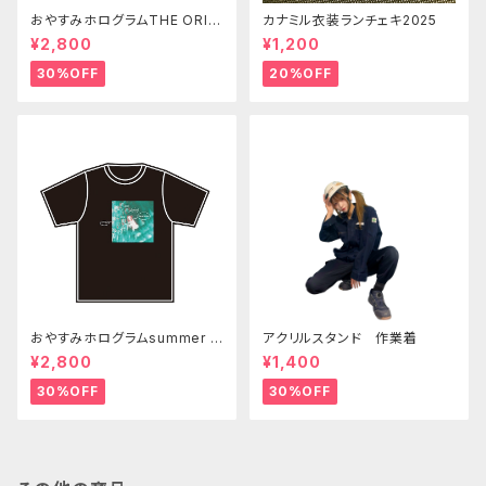
おやすみホログラムTHE ORIGI
カナミル衣装ランチェキ2025
N Tシャツ 白
¥2,800
¥1,200
30%OFF
20%OFF
おやすみホログラムsummer T
アクリルスタンド 作業着
シャツ
¥2,800
¥1,400
30%OFF
30%OFF