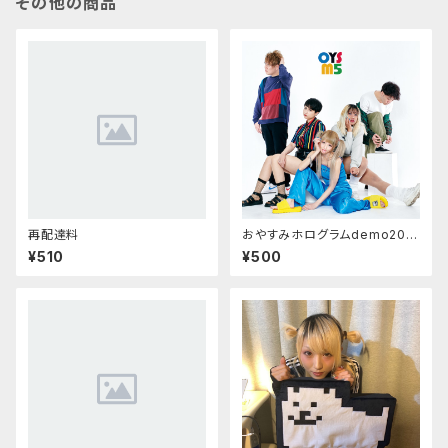
その他の商品
再配達料
おやすみホログラムdemo202
2/「nightsout」「カウントゼロ」
¥510
¥500