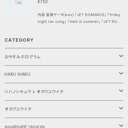
¥750
内容 音源データ(wav) 「JET ROMANCE」 「friday
night rav song」 「melt in summer」 「JET ROMA
NCE_inst」 「friday night rav song_inst」 「melt i
n summer_inst」
CATEGORY
おやすみホログラム
CD,LP
HAKU IHAKU
グッズ
グッズ
ハハノシキュウ x オガワコウイチ
ダウンロード商品
CD,LP
グッズ
オガワコウイチ
受注商品
ダウンロード商品
CD,LP
CD,LP
goodnight! records