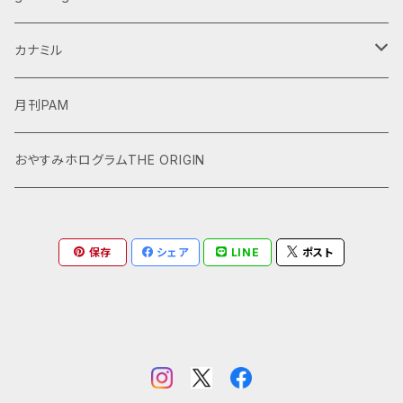
ダウンロード商品
グッズ
カナミル
受注商品
デジタルデータ
月刊PAM
おやすみホログラムTHE ORIGIN
保存
シェア
LINE
ポスト