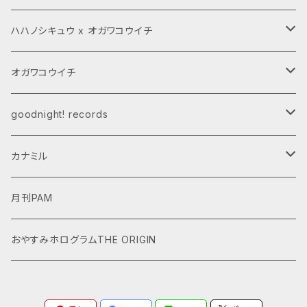
グッズ
グッズ
ハハノシキュウ x オガワコウイチ
ダウンロード商品
CD,LP
グッズ
オガワコウイチ
受注商品
ダウンロード商品
CD,LP
CD,LP
goodnight! records
ダウンロード商品
グッズ
カナミル
受注商品
デジタルデータ
月刊PAM
おやすみホログラムTHE ORIGIN