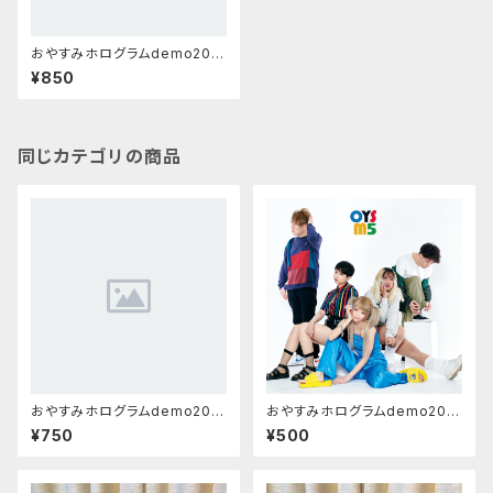
おやすみホログラムdemo202
3&MVデータ/「鏡の前、タバコに
¥850
火をつけて」「we have」「SE」
同じカテゴリの商品
おやすみホログラムdemo202
おやすみホログラムdemo202
3/「淡いダンス」「私」「mysong.
2/「nightsout」「カウントゼロ」
¥750
¥500
wav」