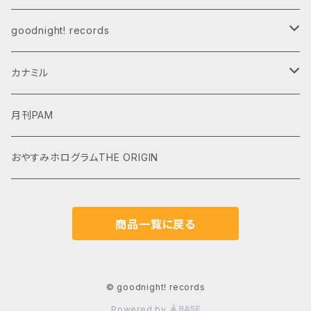
受注商品
ダウンロード商品
CD,LP
CD,LP
goodnight! records
ダウンロード商品
グッズ
カナミル
受注商品
デジタルデータ
月刊PAM
おやすみホログラムTHE ORIGIN
商品一覧に戻る
© goodnight! records
Powered by