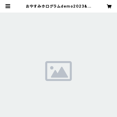
おやすみホログラムdemo2023&M
Vデータ/「鏡の前、タバコに火をつけ
て」「we have」「SE」 | goodnight!
records