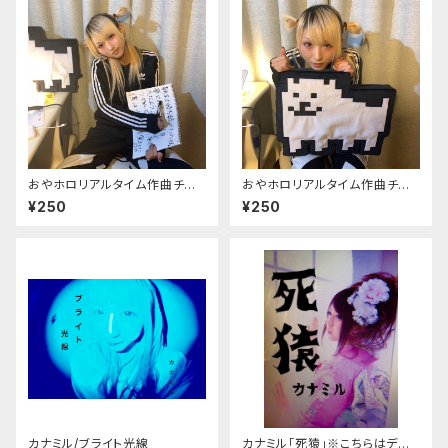
おやホロリアルタイム作曲チャ
おやホロリアルタイム作曲チャ
レンジデモ「亜空間」kanamil v
レンジデモ「シンメトリー」ogaw
¥250
¥250
er.
a ver.
カナミル/ブライト光線
カナミル「死猿」※こちらはデジ