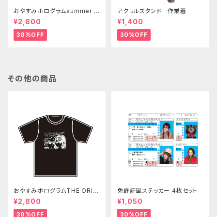
おやすみホログラムsummer T
アクリルスタンド 作業着
シャツ
¥2,800
¥1,400
30%OFF
30%OFF
その他の商品
おやすみホログラムTHE ORIGI
免許証風ステッカー 4枚セット
N Tシャツ 黒
¥2,800
¥1,050
30%OFF
30%OFF