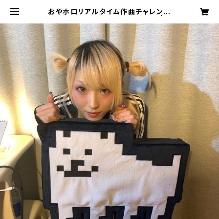
おやホロリアルタイム作曲チャレンジ
デモ「シンメトリー」ogawa ver. | g
oodnight! records