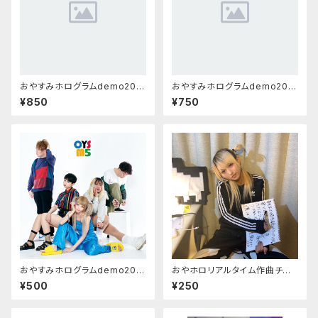
おやすみホログラムdemo202
おやすみホログラムdemo202
3&MVデータ/「鏡の前、タバコに
3/「淡いダンス」「私」「mysong.
¥850
¥750
火をつけて」「we have」「SE」
wav」
おやすみホログラムdemo202
おやホロリアルタイム作曲チャ
2/「nightsout」「カウントゼロ」
レンジデモ「亜空間」kanamil v
¥500
¥250
er.