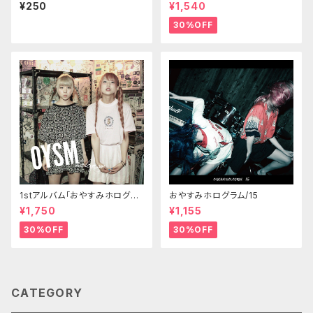
レンジデモ「亜空間」kanamil v
ム「...」
¥250
¥1,540
er.
30%OFF
1stアルバム「おやすみホログラ
おやすみホログラム/15
ム」
¥1,750
¥1,155
30%OFF
30%OFF
CATEGORY