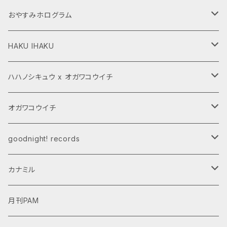
おやすみホログラム
CD,LP
HAKU IHAKU
グッズ
グッズ
ハハノシキュウ x オガワコウイチ
ダウンロード商品
CD,LP
グッズ
オガワコウイチ
受注商品
ダウンロード商品
CD,LP
CD,LP
goodnight! records
ダウンロード商品
グッズ
カナミル
受注商品
デジタルデータ
月刊PAM