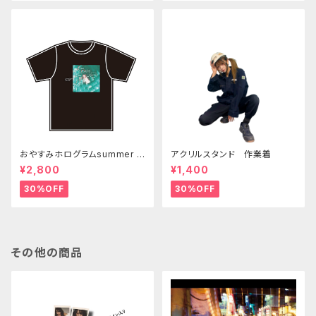
おやすみホログラムsummer T
アクリルスタンド 作業着
シャツ
¥2,800
¥1,400
30%OFF
30%OFF
その他の商品